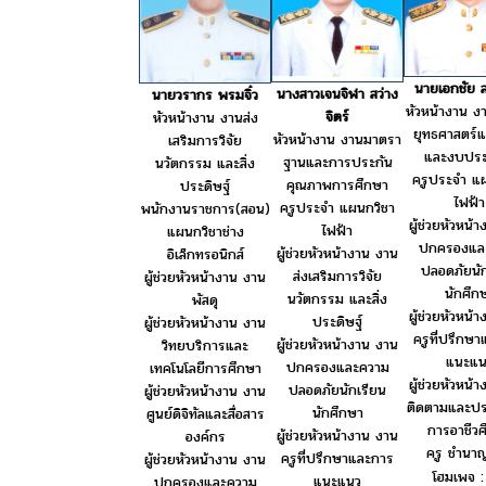
นายเอกชัย ส
นางสาวเจนจิฬา สว่าง
นายวรากร พรมจิ๋ว
หัวหน้างาน 
จิตร์
หัวหน้างาน งานส่ง
ยุทธศาสตร์
หัวหน้างาน งานมาตรา
เสริมการวิจัย
และงบปร
ฐานและการประกัน
นวัตกรรม และสิ่ง
ครูประจำ แ
คุณภาพการศึกษา
ประดิษฐ์
ไฟฟ้า
ครูประจำ แผนกวิชา
พนักงานราชการ(สอน)
ผู้ช่วยหัวหน้
ไฟฟ้า
แผนกวิชาช่าง
ปกครองแล
ผู้ช่วยหัวหน้างาน งาน
อิเล็กทรอนิกส์
ปลอดภัยนัก
ส่งเสริมการวิจัย
ผู้ช่วยหัวหน้างาน งาน
นักศึก
นวัตกรรม และสิ่ง
พัสดุ
ผู้ช่วยหัวหน้
ประดิษฐ์
ผู้ช่วยหัวหน้างาน งาน
ครูที่ปรึกษ
ผู้ช่วยหัวหน้างาน งาน
วิทยบริการและ
แนะแน
ปกครองและความ
เทคโนโลยีการศึกษา
ผู้ช่วยหัวหน้
ปลอดภัยนักเรียน
ผู้ช่วยหัวหน้างาน งาน
ติดตามและปร
นักศึกษา
ศูนย์ดิจิทัลและสื่อสาร
การอาชีวศ
ผู้ช่วยหัวหน้างาน งาน
องค์กร
ครู ชำนา
ครูที่ปรึกษาและการ
ผู้ช่วยหัวหน้างาน งาน
โฮมเพจ 
แนะแนว
ปกครองและความ