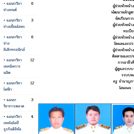
•
แผนกวิชา
6
ผู้ช่วยหัวหน้
ช่างยนต์
พัฒนาหลักสู
จัดเรียนการเ
•
แผนกวิชา
3
ผู้ช่วยหัวหน้
ช่างเชื่อมโลหะ
ทะเบี
•
แผนกวิชา
6
ผู้ช่วยหัวหน้
ช่าง
วัดผลและปร
อิเล็กทรอนิกส์
ผู้ช่วยหัวหน้
ติดตามและปร
•
แผนกวิชา
12
การอาชีวศ
เทคนิคการ
ผู้ดูแลระบบ 
ผลิต
ระบบหล
ครู ชำนาญก
•
แผนกวิชา
12
โฮมเพจ 
ไฟฟ้า
•
แผนก
3
วิชาการตลาด
•
แผนกวิชา
4
เทคโนโลยี
ธุรกิจดิจิทัล