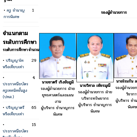
•
ครู ชำนาญ
1
รองผู้อำนวยการ
การพิเศษ
จำแนกตาม
ระดับการศึกษา
ระดับการศึกษา
จำนวน
•
ปริญญาโท
29
หรือเทียบเท่า
•
4
นายโรมรัน 
นายชาตรี เริงชัยภูมิ
ประกาศนียบัตร
นายวิศาล เพ็ชรมุณี
รองผู้อำนวยก
รองผู้อำนวยการ ฝ่าย
ครูเทคนิคชั้นสูง
รองผู้อำนวยการ ฝ่าย
วิชากา
ยุทธศาสตร์และแผน
(ปทส.)
บริหารทรัพยากร
ผู้บริหาร ช
งาน
ผู้บริหาร ชำนาญการ
พิเศษ
•
ปริญญาตรี
65
ผู้บริหาร ชำนาญการ
พิเศษ
หรือเทียบเท่า
พิเศษ
•
15
ประกาศนียบัตร