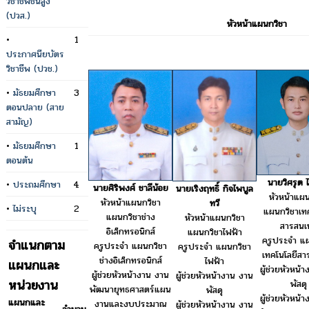
วิชาชีพชั้นสูง
(ปวส.)
หัวหน้าแผนกวิชา
•
1
ประกาศนียบัตร
วิชาชีพ (ปวช.)
•
มัธยมศึกษา
3
ตอนปลาย (สาย
สามัญ)
•
มัธยมศึกษา
1
ตอนต้น
นายวิศรุต 
•
ประถมศึกษา
4
นายศิริพงศ์ ชาลีน้อย
นายเริงฤทธิ์ กิจไพบูล
หัวหน้าแผน
หัวหน้าแผนกวิชา
ทวี
•
ไม่ระบุ
2
แผนกวิชาเทค
แผนกวิชาช่าง
หัวหน้าแผนกวิชา
สารสนเ
อิเล็กทรอนิกส์
แผนกวิชาไฟฟ้า
ครูประจำ แ
จำแนกตาม
ครูประจำ แผนกวิชา
ครูประจำ แผนกวิชา
เทคโนโลยีส
ช่างอิเล็กทรอนิกส์
ไฟฟ้า
แผนกและ
ผู้ช่วยหัวหน้
ผู้ช่วยหัวหน้างาน งาน
ผู้ช่วยหัวหน้างาน งาน
หน่วยงาน
พัสดุ
พัฒนายุทธศาสตร์แผน
พัสดุ
ผู้ช่วยหัวหน้
แผนกและ
งานและงบประมาณ
ผู้ช่วยหัวหน้างาน งาน